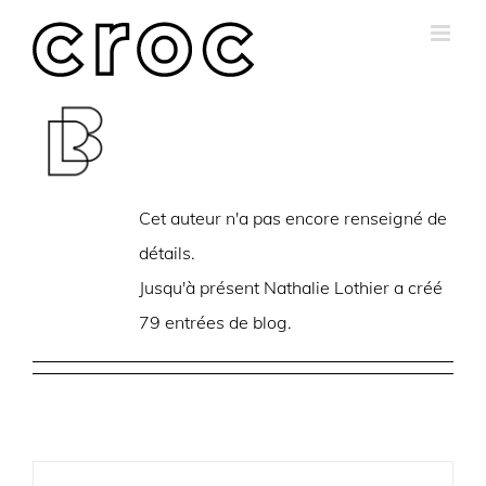
Skip
to
content
À propos de
Nathalie
Lothier
Cet auteur n'a pas encore renseigné de
détails.
Jusqu'à présent Nathalie Lothier a créé
79 entrées de blog.