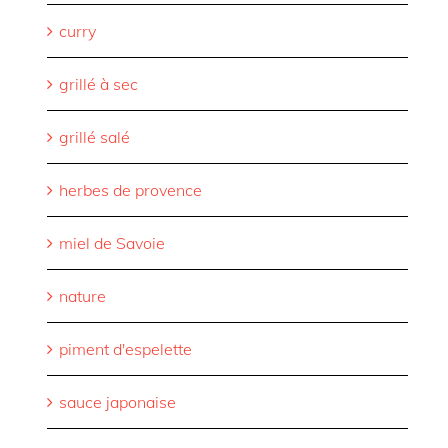
curry
grillé à sec
grillé salé
herbes de provence
miel de Savoie
nature
piment d'espelette
sauce japonaise