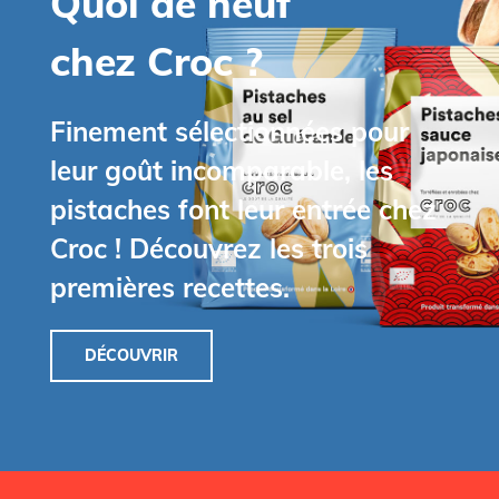
Quoi de neuf
chez Croc ?
Finement sélectionnées pour
leur goût incomparable, les
pistaches font leur entrée chez
Croc ! Découvrez les trois
premières recettes.
DÉCOUVRIR