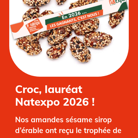
Croc, lauréat
Natexpo 2026 !
Nos amandes sésame sirop
d’érable ont reçu
le trophée de