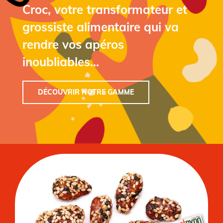
Croc, votre transformateur et
grossiste alimentaire qui va
rendre vos apéros
inoubliables…
DÉCOUVRIR NOTRE GAMME