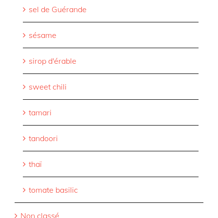
sel de Guérande
sésame
sirop d'érable
sweet chili
tamari
tandoori
thaï
tomate basilic
Non classé