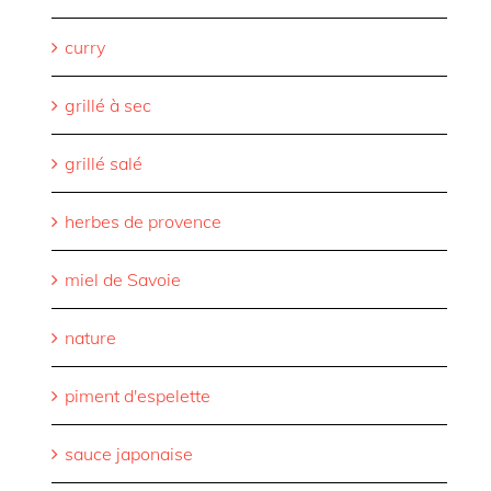
curry
grillé à sec
grillé salé
herbes de provence
miel de Savoie
nature
piment d'espelette
sauce japonaise