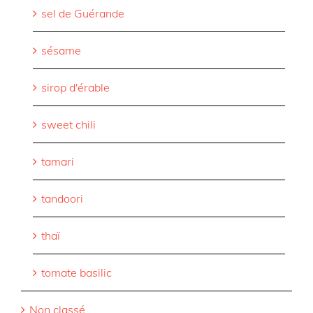
sel de Guérande
sésame
sirop d'érable
sweet chili
tamari
tandoori
thaï
tomate basilic
Non classé