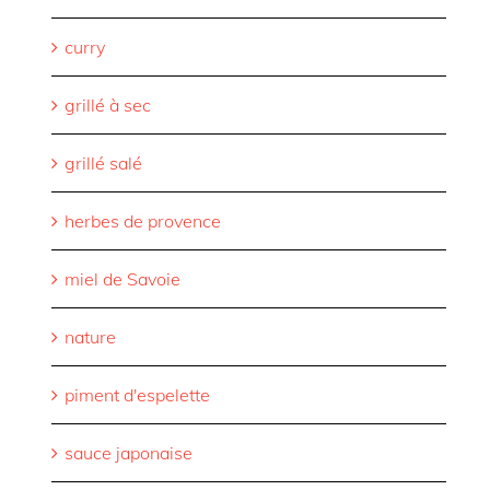
curry
grillé à sec
grillé salé
herbes de provence
miel de Savoie
nature
piment d'espelette
sauce japonaise