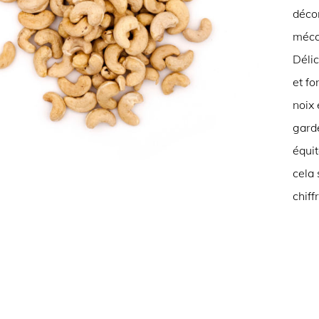
déco
mécan
Délic
et fo
noix 
gard
équi
cela 
chiff