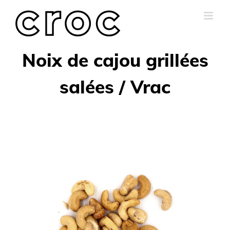
Skip
to
content
Noix de cajou grillées
salées / Vrac