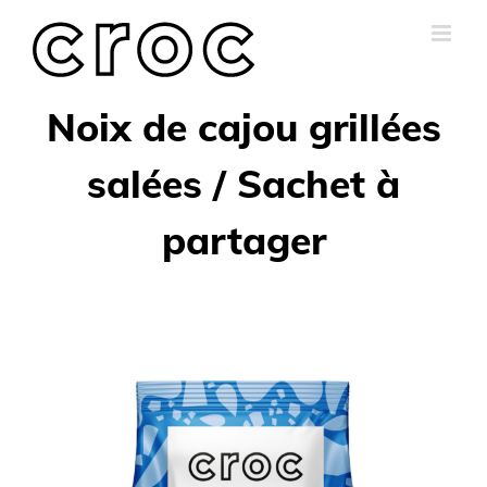
Skip
to
content
Noix de cajou grillées
salées / Sachet à
partager