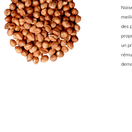
Noise
meill
des 
prop
un pr
rémun
dema