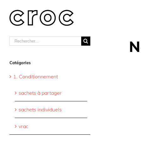
Skip
to
content
Rechercher
N
Catégories
1. Conditionnement
sachets à partager
sachets individuels
vrac