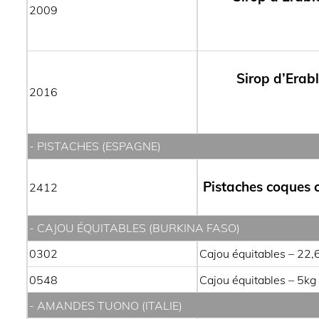
2009
Sirop d’Erabl
2016
- PISTACHES (ESPAGNE)
Pistaches coques 
2412
- CAJOU ÉQUITABLES (BURKINA FASO)
0302
Cajou équitables – 22
0548
Cajou équitables – 5kg
- AMANDES TUONO (ITALIE)