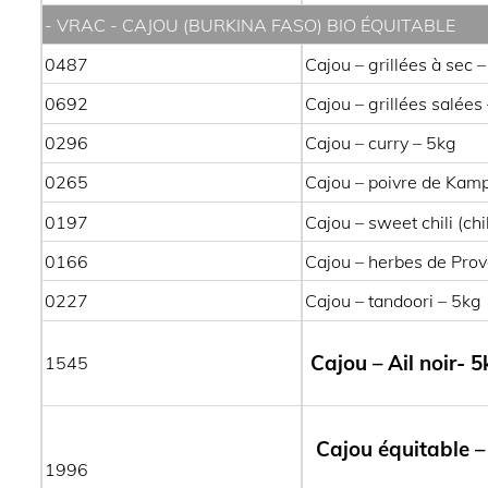
- VRAC - CAJOU (BURKINA FASO) BIO ÉQUITABLE
0487
Cajou – grillées à sec 
0692
Cajou – grillées salées
0296
Cajou – curry – 5kg
0265
Cajou – poivre de Kamp
0197
Cajou – sweet chili (chi
0166
Cajou – herbes de Pro
0227
Cajou – tandoori – 5kg
Cajou – Ail noir- 
1545
Cajou équitable –
1996