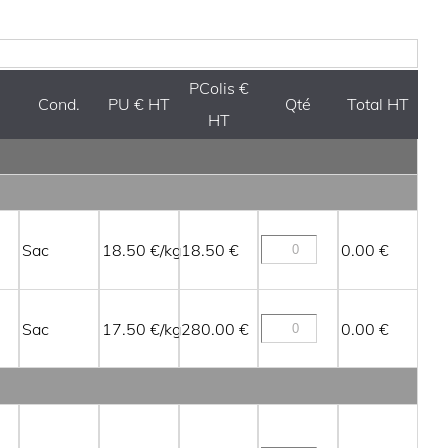
PColis €
Cond.
PU € HT
Qté
Total HT
HT
Sac
18.50
18.50
0.00
Sac
17.50
280.00
0.00