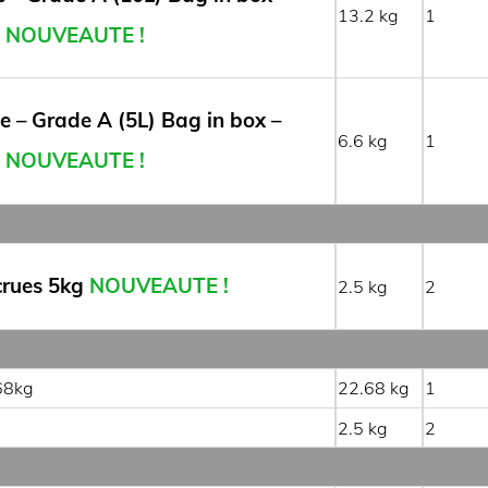
13.2
1
NOUVEAUTE !
e – Grade A (5L) Bag in box –
6.6
1
NOUVEAUTE !
crues 5kg
NOUVEAUTE !
2.5
2
,68kg
22.68
1
2.5
2