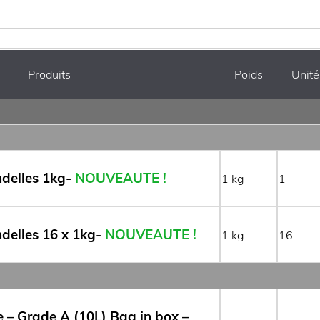
Produits
Poids
Unité
delles 1kg-
NOUVEAUTE !
1
1
delles 16 x 1kg-
NOUVEAUTE !
1
16
e – Grade A (10L) Bag in box –