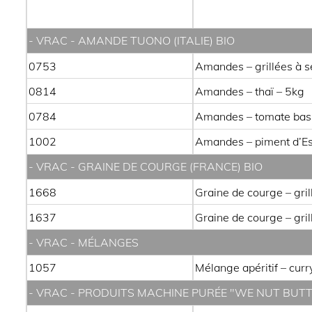
- VRAC - AMANDE TUONO (ITALIE) BIO
0753
Amandes – grillées à s
0814
Amandes – thaï – 5kg
0784
Amandes – tomate basi
1002
Amandes – piment d’Es
- VRAC - GRAINE DE COURGE (FRANCE) BIO
1668
Graine de courge – gril
1637
Graine de courge – gril
- VRAC - MÉLANGES
1057
Mélange apéritif – curr
- VRAC - PRODUITS MACHINE PURÉE "WE NUT BUTT