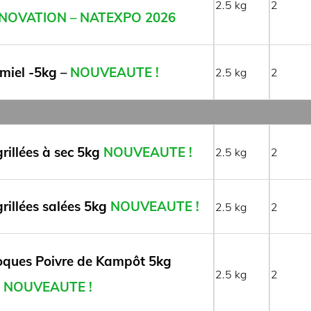
2.5
2
NOVATION – NATEXPO 2026
iel -5kg –
NOUVEAUTE !
2.5
2
rillées à sec 5kg
NOUVEAUTE !
2.5
2
rillées salées 5kg
NOUVEAUTE !
2.5
2
oques Poivre de Kampôt 5kg
2.5
2
NOUVEAUTE !