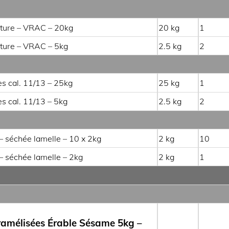
ature – VRAC – 20kg
20
1
ature – VRAC – 5kg
2.5
2
es cal. 11/13 – 25kg
25
1
es cal. 11/13 – 5kg
2.5
2
– séchée lamelle – 10 x 2kg
2
10
– séchée lamelle – 2kg
2
1
mélisées Érable Sésame 5kg –