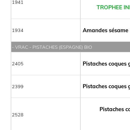
1941
TROPHEE IN
Amandes sésame m
1934
- VRAC - PISTACHES (ESPAGNE) BIO
Pistaches coques g
2405
Pistaches coques g
2399
Pistaches c
2528