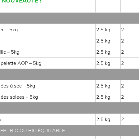
NOUVEAUTE !
ec – 5kg
2.5
2
2.5
2
lic – 5kg
2.5
2
pelette AOP – 5kg
2.5
2
lées à sec – 5kg
2.5
2
lées salées – 5kg
2.5
2
y
2.5
2
ER" BIO OU BIO ÉQUITABLE