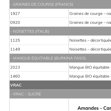
- GRAINES DE COURGE (FRANCE)
1927
Graines de courge – n
0920
Graines de courge – n
- NOISETTES (ITALIE)
1125
Noisettes – décortiqué
1149
Noisettes – décortiqué
- MANGUE ÉQUITABLE (BURKINA FASO)
2023
Mangue BIO équitable 
1460
Mangue BIO équitable 
VRAC
- VRAC - SUCRÉ
Amandes – Cara