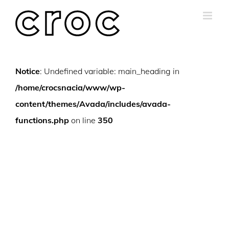
Skip
to
content
Notice
: Undefined variable: main_heading in
/home/crocsnacia/www/wp-
content/themes/Avada/includes/avada-
functions.php
on line
350