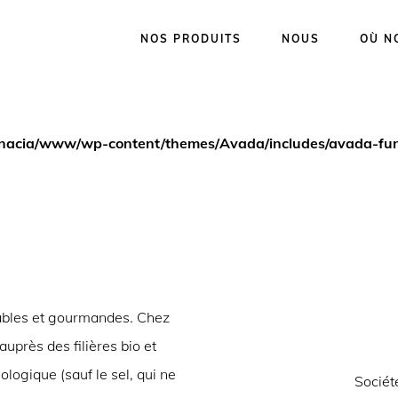
NOS PRODUITS
NOUS
OÙ N
snacia/www/wp-content/themes/Avada/includes/avada-fun
itables et gourmandes. Chez
près des filières bio et
iologique (sauf le sel, qui ne
Sociét