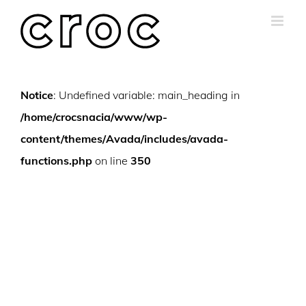
Skip
to
content
Notice
: Undefined variable: main_heading in
/home/crocsnacia/www/wp-
content/themes/Avada/includes/avada-
functions.php
on line
350