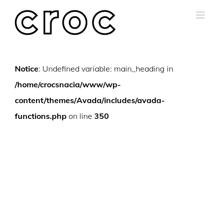
Skip
to
content
Notice
: Undefined variable: main_heading in
/home/crocsnacia/www/wp-
content/themes/Avada/includes/avada-
functions.php
on line
350